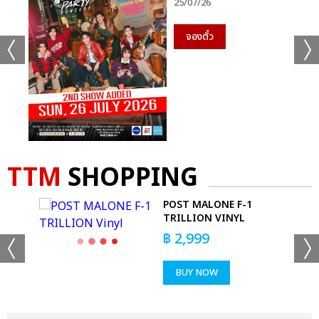
25/07/26
จองตั๋ว
TTM
SHOPPING
S -
POST MALONE F-1
TRILLION VINYL
฿
2,999
BUY NOW