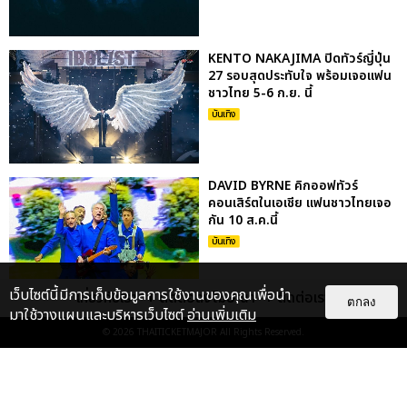
KENTO NAKAJIMA ปิดทัวร์ญี่ปุ่น
27 รอบสุดประทับใจ พร้อมเจอแฟน
ชาวไทย 5-6 ก.ย. นี้
บันเทิง
DAVID BYRNE คิกออฟทัวร์
คอนเสิร์ตในเอเชีย แฟนชาวไทยเจอ
กัน 10 ส.ค.นี้
บันเทิง
เว็บไซต์นี้มีการเก็บข้อมูลการใช้งานของคุณเพื่อนำ
เกี่ยวกับเรา
ติดต่อลงโฆษณา
ติดต่อเรา
ตกลง
FLO เกิร์ลกรุ๊ป R&B สุดแซ่บแห่งยุค
มาใช้วางแผนและบริหารเว็บไซต์
อ่านเพิ่มเติม
ปล่อยอัลบั้มชุดที่ 2 พร้อมเอ็มวี
© 2026
THAITICKETMAJOR
All Rights Reserved.
“CRY UGLY” ก่อนเจอ...
บันเทิง