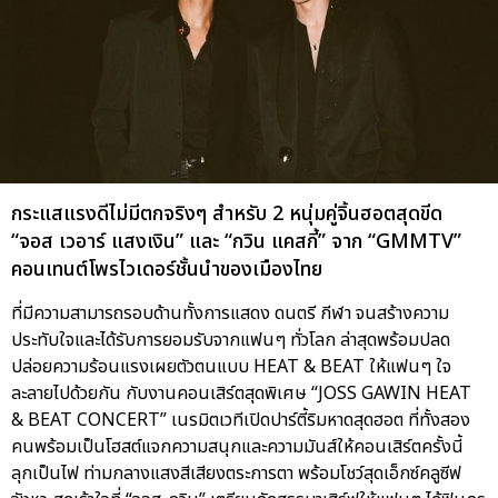
กระแสแรงดีไม่มีตกจริงๆ สำหรับ 2 หนุ่มคู่จิ้นฮอตสุดขีด
“จอส เวอาร์ แสงเงิน” และ “กวิน แคสกี้” จาก “GMMTV”
คอนเทนต์โพรไวเดอร์ชั้นนำของเมืองไทย
ที่มีความสามารถรอบด้านทั้งการแสดง ดนตรี กีฬา จนสร้างความ
ประทับใจและได้รับการยอมรับจากแฟนๆ ทั่วโลก ล่าสุดพร้อมปลด
ปล่อยความร้อนแรงเผยตัวตนแบบ HEAT & BEAT ให้แฟนๆ ใจ
ละลายไปด้วยกัน กับงานคอนเสิร์ตสุดพิเศษ “JOSS GAWIN HEAT
& BEAT CONCERT” เนรมิตเวทีเปิดปาร์ตี้ริมหาดสุดฮอต ที่ทั้งสอง
คนพร้อมเป็นโฮสต์แจกความสนุกและความมันส์ให้คอนเสิร์ตครั้งนี้
ลุกเป็นไฟ ท่ามกลางแสงสีเสียงตระการตา พร้อมโชว์สุดเอ็กซ์คลูซีฟ