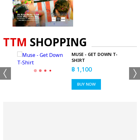
TTM
SHOPPING
MUSE - GET DOWN T-
'T
SHIRT
฿
1,100
BUY NOW