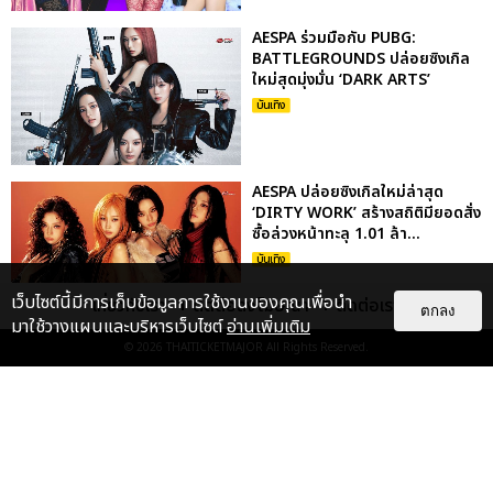
AESPA ร่วมมือกับ PUBG:
BATTLEGROUNDS ปล่อยซิงเกิล
ใหม่สุดมุ่งมั่น ‘DARK ARTS’
บันเทิง
AESPA ปล่อยซิงเกิลใหม่ล่าสุด
‘DIRTY WORK’ สร้างสถิติมียอดสั่ง
ซื้อล่วงหน้าทะลุ 1.01 ล้า...
บันเทิง
เว็บไซต์นี้มีการเก็บข้อมูลการใช้งานของคุณเพื่อนำ
เกี่ยวกับเรา
ติดต่อลงโฆษณา
ติดต่อเรา
ตกลง
มาใช้วางแผนและบริหารเว็บไซต์
อ่านเพิ่มเติม
AESPA คัมแบ็กครองชาร์ตทั่วโลก
© 2026
THAITICKETMAJOR
All Rights Reserved.
ออกจากกรอบเดิม ๆ ด้วยมินิอัลบั้ม
ชุดที่ 5 ‘WHIPLASH’
บันเทิง