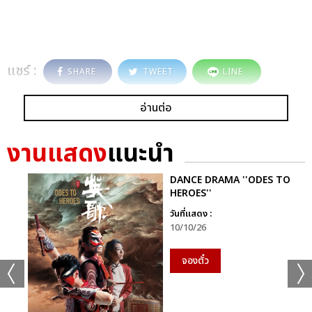
แชร์ :
SHARE
TWEET
LINE
อ่านต่อ
งานแสดง
แนะนำ
DANCE DRAMA ''ODES TO
HEROES''
วันที่แสดง :
10/10/26
จองตั๋ว