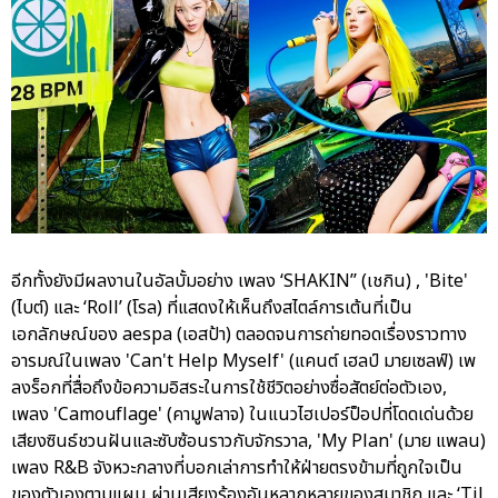
อีกทั้งยังมีผลงานในอัลบั้มอย่าง เพลง ‘SHAKIN’’ (เชกิน) , 'Bite'
(ไบต์) และ ‘Roll’ (โรล) ที่แสดงให้เห็นถึงสไตล์การเต้นที่เป็น
เอกลักษณ์ของ aespa (เอสป้า) ตลอดจนการถ่ายทอดเรื่องราวทาง
อารมณ์ในเพลง 'Can't Help Myself' (แคนต์ เฮลป์ มายเซลฟ์) เพ
ลงร็อกที่สื่อถึงข้อความอิสระในการใช้ชีวิตอย่างซื่อสัตย์ต่อตัวเอง,
เพลง 'Camouflage' (คามูฟลาจ) ในแนวไฮเปอร์ป็อปที่โดดเด่นด้วย
เสียงซินธ์ชวนฝันและซับซ้อนราวกับจักรวาล, 'My Plan' (มาย แพลน)
เพลง R&B จังหวะกลางที่บอกเล่าการทำให้ฝ่ายตรงข้ามที่ถูกใจเป็น
ของตัวเองตามแผน ผ่านเสียงร้องอันหลากหลายของสมาชิก และ ‘Til