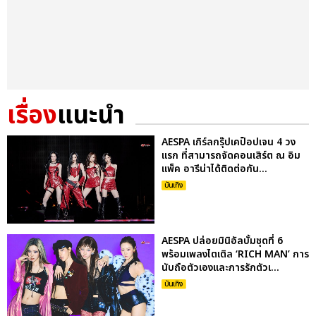
เรื่อง
แนะนำ
AESPA เกิร์ลกรุ๊ปเคป็อปเจน 4 วง
แรก ที่สามารถจัดคอนเสิร์ต ณ อิม
แพ็ค อารีน่าได้ติดต่อกัน...
บันเทิง
AESPA ปล่อยมินิอัลบั้มชุดที่ 6
พร้อมเพลงไตเติล ‘RICH MAN’ การ
นับถือตัวเองและการรักตัวเ...
บันเทิง