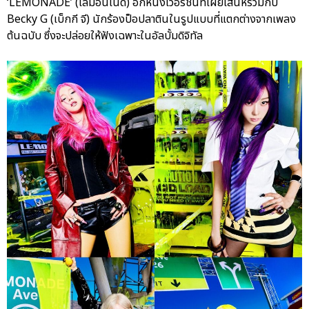
‘LEMONADE’ (เลมอนเนด) อีกหนึ่งเวอร์ชันที่เผยเสน่ห์ร่วมกับ
Becky G (เบ็กกี จี) นักร้องป็อปลาตินในรูปแบบที่แตกต่างจากเพลง
ต้นฉบับ ซึ่งจะปล่อยให้ฟังเฉพาะในอัลบั้มดิจิทัล