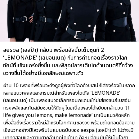
aespa (เอสป้า) กลับมาพร้อมอัลบั้มเต็มชุดที่ 2
‘LEMONADE’ (เลมอนเนด) กับการถ่ายทอดเรื่องราวโลก
ทัศน์ที่แข็งแกร่งยิ่งขึ้น และพิสูจน์การเติบโตด้านดนตรีที่กว้าง
ขวางขึ้นได้อย่างมีเอกลักษณ์เฉพาะตัว
ผ่าน 10 เพลงที่พร้อมจะดึงดูดผู้ฟังทั่วโลกด้วยเสน่ห์เสียงร้องในหลาก
หลายแนวเพลงและอารมณ์สำหรับเพลงไตเติล ‘LEMONADE’
(เลมอนเนด) เป็นเพลงแนวอิเล็กทรอนิกแดนซ์ที่มีเสียงซินธ์เบสอัน
ทรงพลังและทันสมัยชวนให้ติดหู โดยเนื้อเพลงได้หยิบยกสำนวน ‘If
life gives you lemons, make lemonade’ มาเป็นแนวคิดหลัก
เพื่อสื่อถึงเรื่องราวใหม่สำหรับโลกทัศน์ของวง พร้อมถ่ายทอดข้อความ
เชิงบวกอย่างมีไหวพริบในแบบฉบับของ aespa (เอสป้า) ว่า ไม่ว่าจะมี
บททดสอบและความยากลำบากใดเข้ามา ก็จะเปลี่ยนมันให้เป็นโอกา