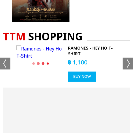
TTM
SHOPPING
D
RAMONES - HEY HO T-
SHIRT
฿
1,100
BUY NOW