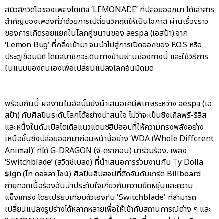
สมิวสิกวิดีโอของเพลงไตเติล ‘LEMONADE’ ที่ปล่อยออกมา ได้เล่าสาร
สำคัญของเพลงที่ว่าด้วยการเปลี่ยนวิกฤตให้เป็นโอกาส ผ่านเรื่องราว
ของการเกิดรอยแยกในโลกคู่ขนานของ aespa (เอสป้า) จาก
‘Lemon Bug’ ที่กลิ้งเข้ามา จนนำไปสู่การเปิดออกของ P.O.S หรือ
ประตูเชื่อมมิติ โดยสมาชิกจะเดินทางข้ามผ่านช่องทางนี้ และใช้วิธีการ
ในแบบของตนเองเพื่อเปลี่ยนแปลงโลกอันมืดมิด
พร้อมกันนี้ ผลงานในอัลบั้มยังนำเสนอเคมีพิเศษระหว่าง aespa (เอ
สป้า) กับศิลปินระดับโลกได้อย่างน่าสนใจ ไม่ว่าจะเป็นซิงเกิลพรี-รีลิส
และหนึ่งในดับเบิลไตเติลแนวแดนซ์ฮิปฮอปที่ให้ความทรงพลังอย่าง
เหนือชั้นซึ่งปล่อยออกมาก่อนหน้านี้อย่าง ‘WDA (Whole Different
Animal)’ ที่ได้ G-DRAGON (จี-ดรากอน) มาร่วมร้อง, เพลง
‘Switchblade’ (สวิตช์เบลด) ที่นำเสนอการร่วมงานกับ Ty Dolla
$ign (ไท ดอลลา ไซน์) ศิลปินฮิปฮอปที่ติดอันดับชาร์ต Billboard
ถ่ายทอดเนื้อร้องอันน่าประทับใจเกี่ยวกับความยืดหยุ่นและความ
แข็งแกร่ง โดยเปรียบเทียบตัวเองกับ 'Switchblade' ที่สามารถ
เปลี่ยนแปลงรูปร่างได้หลากหลายเพื่อให้เข้ากับสถานการณ์ต่าง ๆ และ