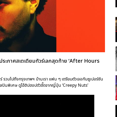
 ประกาศสเตเดียมทัวร์เลกสุดท้าย ‘After Hours
เปอร์ รวมไปถึงกรุงเทพฯ บ้านเรา แฟน ๆ เตรียมตัวเจอกันซูเปอร์ซัน
ปินพิเศษ ดูโอ้ฮิปฮอปตัวจี๊ดจากญี่ปุ่น ‘Creepy Nuts’