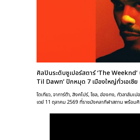
ศิลปินระดับซูเปอร์สตาร์ ‘The Weeknd’
Til Dawn’ ปักหมุด 7 เมืองใหญ่ทั่วเอเชีย
โตเกียว, จาการ์ต้า, สิงคโปร์, โซล, ฮ่องกง, กัวลาลัม
เดย์ 11 ตุลาคม 2569 ที่ราชมังคลากีฬาสถาน พร้อมศิล