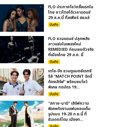
FLO ประกาศโชว์ครั้งแรกใน
ไทย ชาวไทยได้เวลาแดนซ์
29 ส.ค.นี้ ที่สเฟียร์ ฮอลล์
บันเทิง
FLO ชวนแดนซ์ ปลุกพลัง
สาวแซ่บในเพลงใหม่
REMEDIED ก่อนเจอตัวจริง
ที่เมืองไทย 29 ส.ค. นี้
บันเทิง
เตโช-ปิง ชวนดูแมตซ์แรกซี
รีส์ “MATCH POINT รักนี้
ต้องเสิร์ฟ” พร้อมชมโชว์
พิเศษ กดบัตร 19...
บันเทิง
“สกาย-นานิ” เสิร์ฟความ
พิเศษกับงานแฟนคอนเต็ม
รูปแบบ 19-20 ก.ย.นี้ ที่
ธันเดอร์โดม เมืองท...
บันเทิง