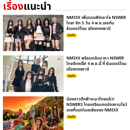
เรื่อง
แนะนำ
NMIXX เพิ่มเบเนฟิตเอาใจ NSWER
ไทย! อีก 5 วัน 4 พ.ค.เจอกัน
ธันเดอร์โดม เมืองทองธานี
บันเทิง
NMIXX พร้อมกลับมาหา NSWER
ไทยอีกครั้ง! 4 พ.ค.นี้ ที่ ธันเดอร์โดม
เมืองทองธานี
บันเทิง
น้องสาวตึกฟ้าจะมาไทยแล้ว!
NSWERS ไทยเตรียมกดบัตรงานโชว์
เคสที่แรกในเอเชียของ NMIXX
บันเทิง