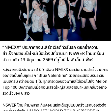
“NMIXX” ประกาศคอนเสิร์ตเวิลด์ทัวร์แรก
ตอกย้ำความ
สำเร็จกับซิงเกิ้ลใหม่เมื่อช่วงปีที่ผ่านมา NSWER ไทยเตรียม
ตัวเจอกัน 13 มิถุนายน 2569 ที่ยูโอบี ไลฟ์ เอ็มสเฟียร์
หลังจากเดบิวต์มากว่า 3 ปี 9 เดือน NMIXX ประสบความสำเร็จจากการ
ออกอัลบั้มเต็มชุดแรก “Blue Valentine” ด้วยกระแสตอบรับระดับ
เมนสตรีม คว้าอันดับ 1 ในทุกชาร์ตดังของเกาหลีใต้รวมไปถึง Melon
Top 100 ปังกว่าเดิมเมื่อคอนเสิร์ตใหญ่สเกลอารีนาหมดเกลี้ยงอย่าง
รวดเร็วของ 6 สาว
NSWER ไทย ห้ามพลาด กับคอนเสิร์ตเต็มรูปแบบครั้งแรกของตัวตึง