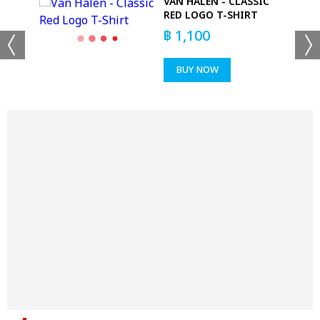
-
VAN HALEN - CLASSIC
RED LOGO T-SHIRT
฿
1,100
BUY NOW