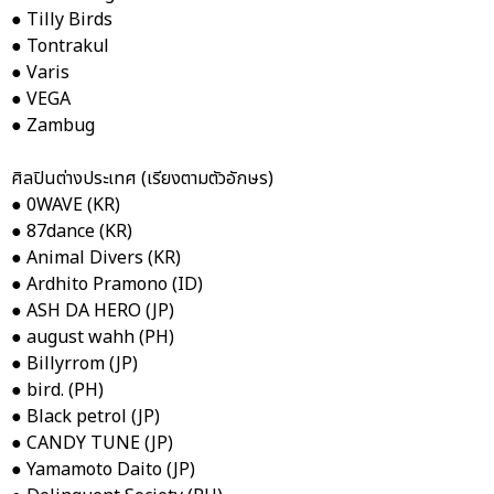
●
Tilly Birds
●
Tontrakul
●
Varis
●
VEGA
●
Zambug
ศิลปินต่างประเทศ (เรียงตามตัวอักษร)
●
0WAVE (KR)
●
87dance (KR)
●
Animal Divers (KR)
●
Ardhito Pramono (ID)
●
ASH DA HERO (JP)
●
august wahh (PH)
●
Billyrrom (JP)
●
bird. (PH)
●
Black petrol (JP)
●
CANDY TUNE (JP)
●
Yamamoto Daito (JP)