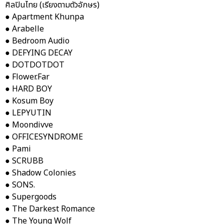
ศิลปินไทย (เรียงตามตัวอักษร)
●
Apartment Khunpa
●
Arabelle
●
Bedroom Audio
●
DEFYING DECAY
●
DOTDOTDOT
●
Flower.Far
●
HARD BOY
●
Kosum Boy
●
LEPYUTIN
●
Moondivve
●
OFFICESYNDROME
●
Pami
●
SCRUBB
●
Shadow Colonies
●
SONS.
●
Supergoods
●
The Darkest Romance
●
The Young Wolf