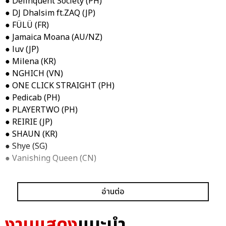
●
Delinquent Society (PH)
●
DJ Dhalsim ft.ZAQ (JP)
●
FÜLÜ (FR)
●
Jamaica Moana (AU/NZ)
●
luv (JP)
●
Milena (KR)
●
NGHICH (VN)
●
ONE CLICK STRAIGHT (PH)
●
Pedicab (PH)
●
PLAYERTWO (PH)
●
REIRIE (JP)
●
SHAUN (KR)
●
Shye (SG)
●
Vanishing Queen (CN)
อ่านต่อ
เเท็กที่เกี่ยวข้อง :
BANGKOK MUSIC CITY
งานแสดง
แนะนำ