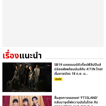
เรื่อง
แนะนำ
SB19 บอยแบนด์ตัวท็อปฟิลิปปินส์
ปล่อยผังพร้อมมันส์กับ A’TIN ไทย!
เริ่มขายบัตร 18 ก.ย. น...
บันเทิง
สิ้นสุดการรอคอย! ‘FTISLAND’
กลับมาจุดไฟความมันในไทย กับ