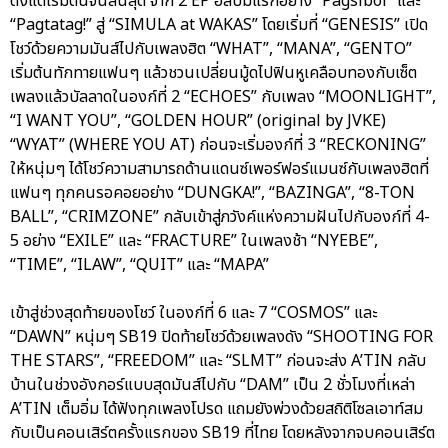
ตั้งแต่เริ่มต้นจนสิ้นสุด จาก 2 EP อัลบั้มแรกอย่าง “Pagsibol” และ
“Pagtatag!” สู่ “SIMULA at WAKAS” โดยเริ่มที่ “GENESIS” เปิด
โชว์ด้วยความมันส์ไปกับเพลงฮิต “WHAT”, “MANA”, “GENTO”
เริ่มต้นทักทายแฟนๆ แล้วชวนเปลี่ยนมู้ดไปฟินหูเคลือบทองกับเซ็ต
เพลงแล้วบัลลาดในองก์ที่ 2 “ECHOES” กับเพลง “MOONLIGHT”,
“I WANT YOU”, “GOLDEN HOUR” (original by JVKE)
“WYAT” (WHERE YOU AT) ก่อนจะเริ่มองก์ที่ 3 “RECKONING”
ให้หนุ่มๆ ได้โชว์ความสามารถด้านแดนซ์เพอร์ฟอร์แมนซ์กับเพลงฮิตที่
แฟนๆ ทุกคนรอคอยอย่าง “DUNGKA!”, “BAZINGA”, “8-TON
BALL”, “CRIMZONE” กลับเข้าสู่ภวังค์แห่งความฝันไปกับองก์ที่ 4-
5 อย่าง “EXILE” และ “FRACTURE” ในเพลงช้า “NYEBE”,
“TIME”, “ILAW”, “QUIT” และ “MAPA”
เข้าสู่ช่วงสุดท้ายของโชว์ ในองก์ที่ 6 และ 7 “COSMOS” และ
“DAWN” หนุ่มๆ SB19 ปิดท้ายโชว์ด้วยเพลงดัง “SHOOTING FOR
THE STARS”, “FREEDOM” และ “SLMT” ก่อนจะส่ง A’TIN กลับ
บ้านในช่วงอังกอร์แบบสุดมันส์ไปกับ “DAM” เป็น 2 ชั่วโมงที่เหล่า
A’TIN เต็มอิ่ม ได้ฟังทุกเพลงโปรด แถมยังพ่วงด้วยสถิติโซลเอาท์สม
กับเป็นคอนเสิร์ตครั้งแรกของ SB19 ที่ไทย โดยหลังจากจบคอนเสิร์ต