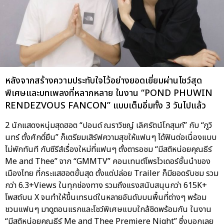
หลังจากสร้างความประทับใจไว้อย่างยอดเยี่ยมผ่านโชว์สุด
พิเศษและบทเพลงที่หลากหลาย ในงาน “POND PHUWIN
RENDEZVOUS FANCON” แบบเต็มอิ่มทั้ง 3 วันไปแล้ว
2 นักแสดงหนุ่มสุดฮอต “ปอนด์ ณราวิชญ์ เลิศรัตน์โกสุมภ์” กับ “ภูวิ
นทร์ ตั้งศักดิ์ยืน” ก็เตรียมเสิร์ฟความสุขให้แฟนๆ ได้ฟินต่อเนื่องแบบ
ไม่พักทันที กับซีรีส์เรื่องใหม่ที่แฟนๆ ตั้งตารอชม “มีสติหน่อยคุณธีร์
Me and Thee” จาก “GMMTV” คอนเทนต์โพรไวเดอร์ชั้นนำของ
เมืองไทย ที่กระแสฮอตขั้นสุด ตั้งแต่ปล่อย Trailer ก็มียอดรับชม รวม
กว่า 6.3+Views ในทุกช่องทาง รวมถึงแรงสนับสนุนกว่า 615K+
โพสต์บน X จนทำให้ขึ้นเทรนด์ในหลายอันดับบนพื้นที่ต่างๆ พร้อม
ชวนแฟนๆ มาดูตอนแรกและโชว์พิเศษแบบใกล้ชิดพร้อมกัน ในงาน
“มีสติหน่อยคุณธีร์ Me and Thee Premiere Night” ซึ่งบอกเลย