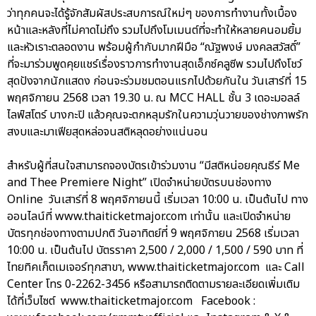
ว่าทุกคนจะได้รู้จักสัมผัสประสบการณ์ใหม่ๆ ของการทำงานทั้งเบื้อง
หน้าและหลังที่ไม่คาดไม่ถึง รวมไปถึงโมเมนต์ที่จะทำให้หลายคนอมยิ้ม
และหัวเราะตลอดงาน พร้อมผู้กำกับมากฝีมือ “ณัฐพงษ์ มงคลสวัสดิ์”
ที่จะมาร่วมพูดคุยแชร์เรื่องราวการทำงานสุดเอ็กซ์คลูซีพ รวมไปถึงโชว์
สุดปังจากนักแสดง ก่อนจะร่วมชมตอนแรกไปด้วยกันใน วันเสาร์ที่ 15
พฤศจิกายน 2568 เวลา 19.30 น. ณ MCC HALL ชั้น 3 เดอะมอลล์
ไลฟ์สโตร์ บางกะปิ แล้วคุณจะตกหลุมรักในความวุ่นวายของช่างภาพรัก
สงบและมาเฟียสุดหล่อจนสติหลุดอย่างแน่นอน
สำหรับผู้ที่สนใจสามารถจองบัตรเข้าร่วมงาน “มีสติหน่อยคุณธีร์ Me
and Thee Premiere Night” เปิดจำหน่ายบัตรบนช่องทาง
Online วันเสาร์ที่ 8 พฤศจิกายนนี้ เริ่มเวลา 10:00 น. เป็นต้นไป ทาง
ออนไลน์ที่ www.thaiticketmajor.com เท่านั้น และเปิดจำหน่าย
บัตรทุกช่องทางตามปกติ วันอาทิตย์ที่ 9 พฤศจิกายน 2568 เริ่มเวลา
10:00 น. เป็นต้นไป บัตรราคา 2,500 / 2,000 / 1,500 / 590 บาท ที่
ไทยทิคเก็ตเมเจอร์ทุกสาขา, www.thaiticketmajor.com และ Call
Center โทร 0-2262-3456 หรือสามารถติดตามรายละเอียดเพิ่มเติม
ได้ที่เว็บไซต์ www.thaiticketmajor.com Facebook :