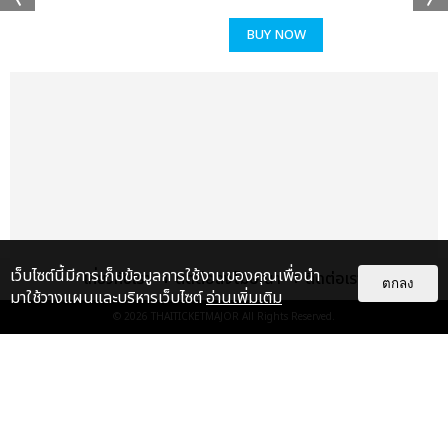
BUY NOW
เว็บไซต์นี้มีการเก็บข้อมูลการใช้งานของคุณเพื่อนำ
เกี่ยวกับเรา
ติดต่อลงโฆษณา
ติดต่อเรา
ตกลง
มาใช้วางแผนและบริหารเว็บไซต์
อ่านเพิ่มเติม
© 2026
THAITICKETMAJOR
All Rights Reserved.
เรื่อง
แนะนำ
ปอนด์-ภูวินทร์ พร้อมคลั่งรัก
ชวนชมตอนแรก มีสติแล้วลูกพีช