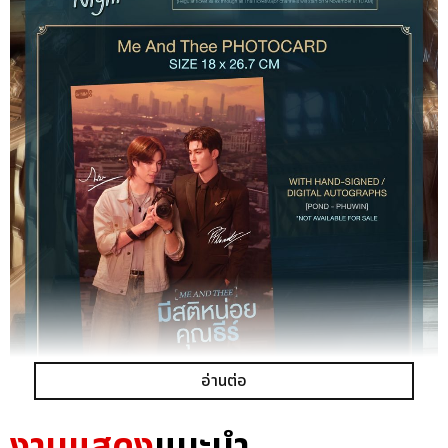
อ่านต่อ
งานแสดง
แนะนำ