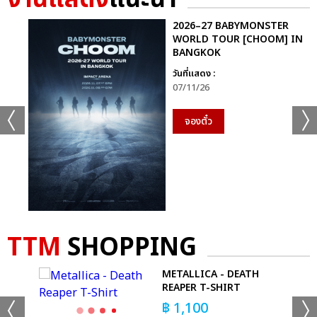
เเท็กที่เกี่ยวข้อง :
2026–27 BABYMONSTER
WORLD TOUR [CHOOM] IN
ปอนด์-ภูวินทร์
มีสติหน่อยคุณธีร์ ME AND THEE
BANGKOK
POND PHUWIN RENDEZVOUS FANCON
วันที่แสดง :
07/11/26
จองตั๋ว
แชร์ :
SHARE
TWEET
LINE
TTM
SHOPPING
-
METALLICA - DEATH
RT
REAPER T-SHIRT
฿
1,100