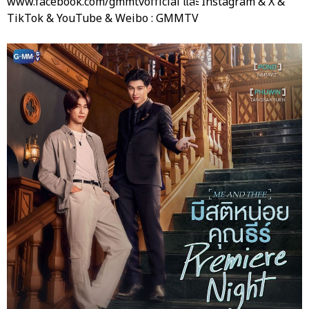
www.facebook.com/gmmtvofficial และ Instagram & X &
TikTok & YouTube & Weibo : GMMTV