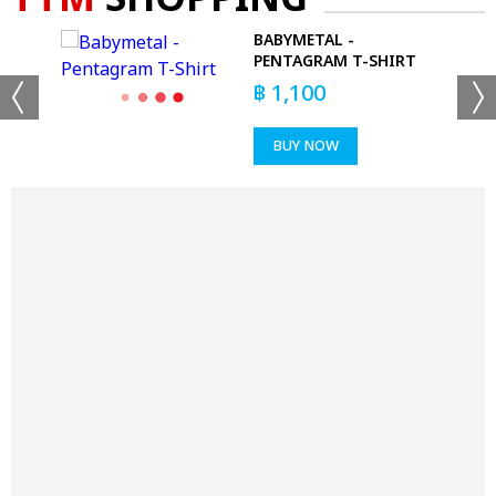
BABYMETAL -
T
PENTAGRAM T-SHIRT
฿
1,100
BUY NOW