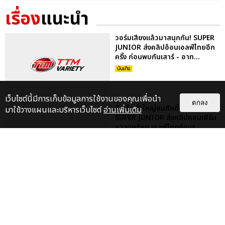
เรื่อง
แนะนำ
วอร์มเสียงแล้วมาสนุกกัน! SUPER
JUNIOR ส่งคลิปอ้อนเอลฟ์ไทยอีก
ครั้ง ก่อนพบกันเสาร์ - อาท...
บันเทิง
เว็บไซต์นี้มีการเก็บข้อมูลการใช้งานของคุณเพื่อนำ
ตกลง
จัดเต็มยิ่งใหญ่สมศักดิ์ศรีแน่นอน!
มาใช้วางแผนและบริหารเว็บไซต์
อ่านเพิ่มเติม
SUPER JUNIOR ส่งคลิปคอนเฟิร์ม
ความพร้อม เอลฟ์ไทยซ้อมร...
บันเทิง
หล่อละมุน อบอุ่นที่สุด! SUPER
JUNIOR มอบความรัก เฉลิมฉลอง
ปิดท้ายปี 2022 ด้วยเพลง ‘CELE...
บันเทิง