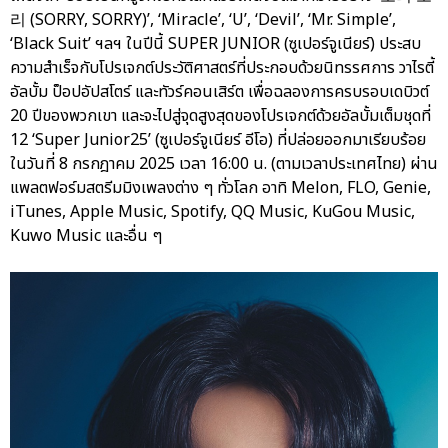
리 (SORRY, SORRY)’, ‘Miracle’, ‘U’, ‘Devil’, ‘Mr. Simple’,
‘Black Suit’ ฯลฯ ในปีนี้ SUPER JUNIOR (ซูเปอร์จูเนียร์) ประสบ
ความสำเร็จกับโปรเจกต์ประวัติศาสตร์ที่ประกอบด้วยนิทรรศการ วาไรตี้
อัลบั้ม ป็อปอัปสโตร์ และทัวร์คอนเสิร์ต เพื่อฉลองการครบรอบเดบิวต์
20 ปีของพวกเขา และจะไปสู่จุดสูงสุดของโปรเจกต์ด้วยอัลบั้มเต็มชุดที่
12 ‘Super Junior25’ (ซูเปอร์จูเนียร์ อีโอ) ที่ปล่อยออกมาเรียบร้อย
ในวันที่ 8 กรกฎาคม 2025 เวลา 16:00 น. (ตามเวลาประเทศไทย) ผ่าน
แพลตฟอร์มสตรีมมิงเพลงต่าง ๆ ทั่วโลก อาทิ Melon, FLO, Genie,
iTunes, Apple Music, Spotify, QQ Music, KuGou Music,
Kuwo Music และอื่น ๆ