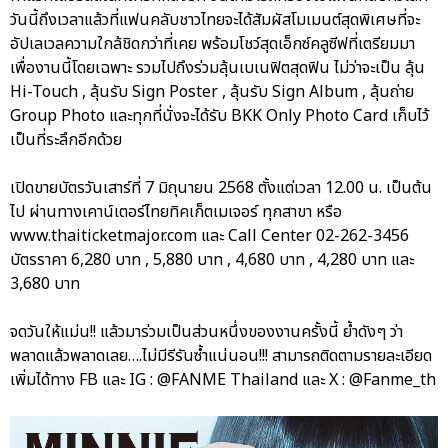
วันนี้ถึงเวลาแล้วที่แฟนคลับชาวไทยจะได้สัมผัสโมเมนต์สุดพิเศษที่จะ
อัปเลเวลความใกล้ชิดกว่าที่เคย พร้อมโชว์สุดเอ็กซ์คลูซีฟที่เตรียมมา
เพื่องานนี้โดยเฉพาะ รวมไปถึงร่วมลุ้นเบเนฟิตสุดฟิน ไม่ว่าจะเป็น ลุ้น
Hi-Touch , ลุ้นรับ Sign Poster , ลุ้นรับ Sign Album , ลุ้นถ่าย
Group Photo และทุกที่นั่งจะได้รับ BKK Only Photo Card เก็บไว้
เป็นที่ระลึกอีกด้วย
เปิดขายบัตรวันเสาร์ที่ 7 มิถุนายน 2568 ตั้งแต่เวลา 12.00 น. เป็นต้น
ไป ผ่านทางเคาน์เตอร์ไทยทิคเก็ตเมเจอร์ ทุกสาขา หรือ
www.thaiticketmajor.com และ Call Center 02-262-3456
บัตรราคา 6,280 บาท , 5,880 บาท , 4,680 บาท , 4,280 บาท และ
3,680 บาท
จดวันให้แม่น!! แล้วมาร่วมเป็นส่วนหนึ่งของงานครั้งนี้ ย้ำดังๆ ว่า
พลาดแล้วพลาดเลย….ไม่มีรีรันซ้ำแน่นอน!!! สามารถติดตามรายละเอียด
เพิ่มได้ทาง FB และ IG : @FANME Thailand และ X : @Fanme_th