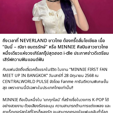
ถึงเวลาที่ NEVERLAND ชาวไทย ต้องกรี๊ดลั่นโซเชียล เมื่อ
“มินนี่ – ณิชา ยนตรรักษ์” หรือ MINNIE ศิลปินสาวชาวไทย
หนึ่งเดียวแห่งวงเกิร์ลกรุ๊ปสุดฮอต i-dle ประกาศข่าวดีเตรียม
เสิร์ฟความฟินแอนด์ฟัน
กับแฟนมีตติ้งเดี่ยวครั้งแรกในชีวิต ในงาน “MINNIE FIRST FAN
MEET UP IN BANGKOK” วันเสาร์ที่ 28 มิถุนายน 2568 ณ
CENTRALWORLD PULSE จัดโดย Fanme การันตีความพิเศษขั้น
สุด เพราะงานนี้มีเฉพาะในประเทศไทยเท่านั้น!!
MINNIE ถือเป็นหนึ่งใน ‘แทกุกไลน์’ ที่สร้างชื่อในวงการ K-POP ได้
อย่างสวยงาม ด้วยเสียงร้องละมุน ความสามารถด้านการแต่งเพลง และ
คาแร็กเตอร์สดใสที่ใครก็หลงรัก จนสามารถครองใจแฟนคลับทั่วโลก