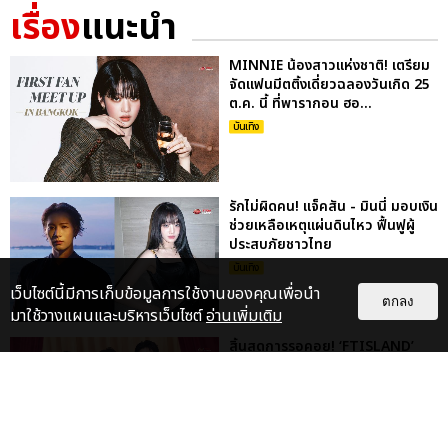
เรื่อง
แนะนำ
MINNIE น้องสาวแห่งชาติ! เตรียม
จัดแฟนมีตติ้งเดี่ยวฉลองวันเกิด 25
ต.ค. นี้ ที่พารากอน ฮอ...
บันเทิง
รักไม่ผิดคน! แจ็คสัน - มินนี่ มอบเงิน
ช่วยเหลือเหตุแผ่นดินไหว ฟื้นฟูผู้
ประสบภัยชาวไทย
บันเทิง
เว็บไซต์นี้มีการเก็บข้อมูลการใช้งานของคุณเพื่อนำ
ตกลง
มาใช้วางแผนและบริหารเว็บไซต์
อ่านเพิ่มเติม
สิ้นสุดการรอคอย! ‘FTISLAND’
กลับมาจุดไฟความมันในไทย กับ
‘2026 FTISLAND TOUR 0 —
XIX — ...
บันเทิง