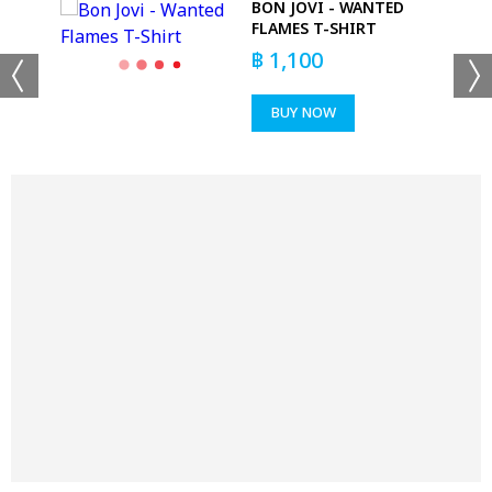
AVY
BON JOVI - WANTED
FLAMES T-SHIRT
฿
1,100
BUY NOW