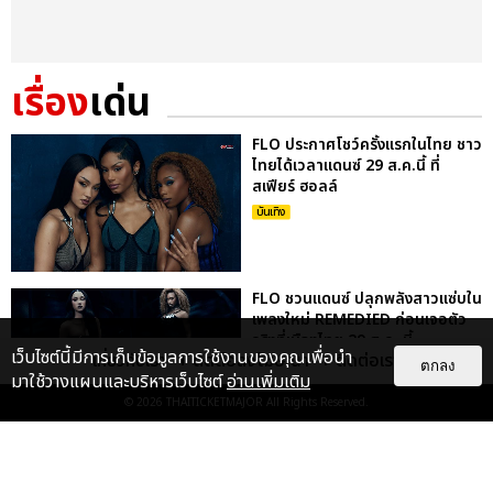
เรื่อง
เด่น
FLO ประกาศโชว์ครั้งแรกในไทย ชาว
ไทยได้เวลาแดนซ์ 29 ส.ค.นี้ ที่
สเฟียร์ ฮอลล์
บันเทิง
FLO ชวนแดนซ์ ปลุกพลังสาวแซ่บใน
เพลงใหม่ REMEDIED ก่อนเจอตัว
จริงที่เมืองไทย 29 ส.ค. นี้
เว็บไซต์นี้มีการเก็บข้อมูลการใช้งานของคุณเพื่อนำ
เกี่ยวกับเรา
ติดต่อลงโฆษณา
ติดต่อเรา
ตกลง
บันเทิง
มาใช้วางแผนและบริหารเว็บไซต์
อ่านเพิ่มเติม
© 2026
THAITICKETMAJOR
All Rights Reserved.
เก็บตกภาพ NATORI กลับมาครั้งนี้
ยิ่งใหญ่กว่าเดิม ระเบิดความมันส์สุด