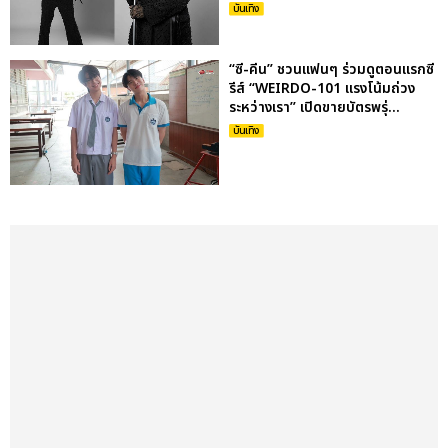
บันเทิง
“ซี-คีน” ชวนแฟนๆ ร่วมดูตอนแรกซี
รีส์ “WEIRDO-101 แรงโน้มถ่วง
ระหว่างเรา” เปิดขายบัตรพรุ่...
บันเทิง