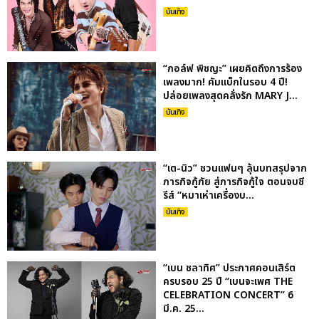
บันเทิง
“กอล์ฟ พิชญะ” เผยคิดถึงการร้อง
เพลงมาก! คัมแบ็กในรอบ 4 ปี!
ปล่อยเพลงสุดคลั่งรัก MARY J...
บันเทิง
“เต-นิว” ชวนแฟนๆ ลุ้นบทสรุปจาก
ภารกิจกู้ภัย สู่ภารกิจกู้ใจ ตอนจบซี
รีส์ “หมาเห่าเครื่องบ...
บันเทิง
“เบน ชลาทิศ” ประกาศคอนเสิร์ต
ครบรอบ 25 ปี “เบนจะเพศ THE
CELEBRATION CONCERT” 6
มี.ค. 25...