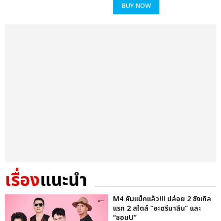
BUY NOW
เรื่อง
แนะนำ
M4 คัมแบ็กแล้ว!!! ปล่อย 2 ซิงเกิล
แรก 2 สไตล์ “อะดรีนาลีน” และ
“ชอบU”