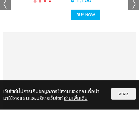
฿
1,100
สนุกมากมายภายในงาน ไม่ว่าจะเป็น REST AREA จุดพักสายแด๊นซ์
ชาร์จพลังกายและแบตโทรศัพท์ รวมถึงสายโซเชียลก็สามารถอัพโหลด
BUY NOW
คอนเทนท์ด้วยไวไฟแรงไม่มีกระตุก!, นัดพบเจอเพื่อนที่จุด Meeting
Point, Lost and Found ของหายได้คืน, เหน็ดเหนื่อยเมื่อยล้าแวะ
โรงนวดคอ บ่า ไหล่, Make UP Station จุดแต่งตัวให้สวยหล่อเฉิด
ฉายไปทั่วทั้งงาน!, COSPLAY CORNER สนุกสนานไปกับการเปลี่ยน
ลุค ด้วยการเติมพร็อปสนุก ๆ ในสไตล์ Japanese Pop-Culture
ผ่านการแต่งตัวจากอนิเมะ มังงะ ที่ชื่นชอบ, Face & Body Painting
เพิ่มสีสันแบบซ่า ๆ ด้วยงานอาร์ตแซ่บ ๆ บนใบหน้าและร่างกาย, Thai
Designer แบรนด์ไทยพร้อมเสิร์ฟตลอดทั้งวัน, Game Zone เล่น
เกมรับของรางวัลมากมาย และยังมีเซอร์ไพร์สอยู่ตลอดทั้งวันกับ
COSPLAY SHOW ขบวน Japanese Pop-Culture ที่จะออกมาโลด
เว็บไซต์นี้มีการเก็บข้อมูลการใช้งานของคุณเพื่อนำ
แล่นทั่วทั้งงานอย่างสนุกสนาน รวมถึงแก๊งพาเหรด Drag Queen ที่
ตกลง
มาใช้วางแผนและบริหารเว็บไซต์
อ่านเพิ่มเติม
จะมาสร้างความสนุก ความอลังการภายในงานอีกด้วย
เรื่อง
แนะนำ