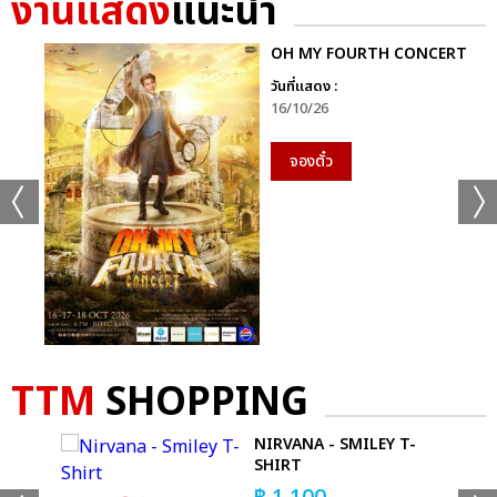
งานแสดง
แนะนำ
OH MY FOURTH CONCERT
วันที่แสดง :
16/10/26
จองตั๋ว
นอกจากนี้ “SUMMER SONIC BANGKOK” ยังมีอีกหนึ่งเวทีที่
พิเศษสุด ๆ กับ Rising Stage เพื่อสนับสนุนช่วยผลักดันให้ศิลปิน
ไทยให้เป็นที่รู้จักและยอมรับในระดับสากล, ส่งเสริมสร้างภาพลักษณ์
และชื่อเสียงของประเทศไทยในด้านการท่องเที่ยว ดนตรี วัฒนธรรมให้
เป็นที่ยอมรับในระดับโลก โดยได้ศิลปินไทยขึ้นโชว์เต็มอิ่มทั้ง 2 วันเช่น
กัน อาทิ “PAIIINNTT”, “HED”, “CLOCKWORK
MOTIONLESS”, “THE WHITE HAIR CUT”, “SHERRY” และ
ศิลปินอื่น ๆ อีกมากมาย
TTM
SHOPPING
นอกจากนี้ภายในงานยังมีกิจกรรมมากมาย ให้แฟน ๆ ได้เข้าร่วม เช่น
NIRVANA - SMILEY T-
LED WALL ขนาด 12 เมตร ที่จะมาสร้างความตื่นตาพร้อมกับ
SHIRT
Motion เท่ ๆ ของ Thai x Japan Culture รวมไปถึงกิจกรรมความ