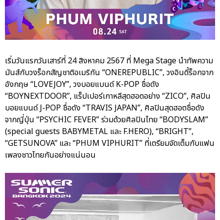
เริ่มวันแรกวันเสาร์ที่ 24 สิงหาคม 2567 ที่ Mega Stage นำทัพความ
มันส์กับวงร็อกสัญชาติอเมริกัน “ONEREPUBLIC”, วงอินดี้ร็อกจาก
อังกฤษ “LOVEJOY”, วงบอยแบนด์ K-POP ชื่อดัง
“BOYNEXTDOOR”, แร็ปเปอร์เกาหลีสุดฮอตอย่าง “ZICO”, ศิลปิน
บอยแบนด์ J-POP ชื่อดัง “TRAVIS JAPAN”, ศิลปินสุดฮอตชื่อดัง
จากญี่ปุ่น “PSYCHIC FEVER” ร่วมด้วยศิลปินไทย “BODYSLAM”
(special guests BABYMETAL และ F.HERO), “BRIGHT”,
“GETSUNOVA” และ “PHUM VIPHURIT” ที่เตรียมจัดเต็มกับแฟน
เพลงชาวไทยกันอย่างแน่นอน