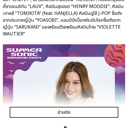
ดี้ชาวอเมริกัน “LAUV”, ศิลปินสุดฮอต “HENRY MOODIE”, ศิลปิน
เกาหลี “TOMIKITA” (feat. HANJELLA) ศิลปินดูโอ้ J-POP ชื่อดัง
จากประเทศญี่ปุ่น “YOASOBI”, แชมป์บีตบ็อกซ์ระดับโลกชื่อดังจาก
ญี่ปุ่น “SARUKANI” และพร้อมด้วยพร้อมศิลปินไทย “VIOLETTE
WAUTIER”
อ่านต่อ