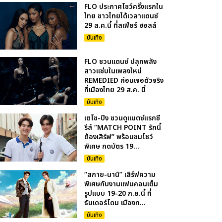
FLO ประกาศโชว์ครั้งแรกใน
ไทย ชาวไทยได้เวลาแดนซ์
29 ส.ค.นี้ ที่สเฟียร์ ฮอลล์
บันเทิง
FLO ชวนแดนซ์ ปลุกพลัง
สาวแซ่บในเพลงใหม่
REMEDIED ก่อนเจอตัวจริง
ที่เมืองไทย 29 ส.ค. นี้
บันเทิง
เตโช-ปิง ชวนดูแมตซ์แรกซี
รีส์ “MATCH POINT รักนี้
ต้องเสิร์ฟ” พร้อมชมโชว์
พิเศษ กดบัตร 19...
บันเทิง
“สกาย-นานิ” เสิร์ฟความ
พิเศษกับงานแฟนคอนเต็ม
รูปแบบ 19-20 ก.ย.นี้ ที่
ธันเดอร์โดม เมืองท...
บันเทิง