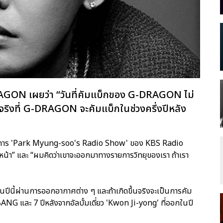
GON เผยว่า “วันที่คัมแบ็กของ G-DRAGON ไม่
่องจริงที่ G-DRAGON จะคัมแบ็กในช่วงครึ่งปีหลัง
ยการ 'Park Myung-soo's Radio Show' ของ KBS Radio
้า” และ “ผมคิดว่าเขาจะออกมาทางรายการวิทยุของเรา ถ้าเรา
ีนี้ผ่านการออกอากาศต่าง ๆ และถ้าเกิดขึ้นจริงจะเป็นการคัม
ANG และ 7 ปีหลังจากอัลบั้มเดี่ยว 'Kwon Ji-yong' ที่ออกในปี