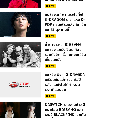
บันเทิง
คนร้องไม่ท้อ คนรอไม่ทิ้ง!
G-DRAGON ราชาแห่ง K-
POP คอนเฟิร์มแล้วคัมแบ็ก
แน่ 25 ตุลาคมนี้
บันเทิง
น้ำตาจะไหล! BIGBANG
แดซอง แทยัง จีดราก้อน
รวมตัวอีกครั้ง ในคอนเสิร์ต
เดี่ยวแทยัง
บันเทิง
แน่หรือ พี่จ๋า! G-DRAGON
เตรียมคัมแบ็กช่วงครึ่งปี
หลัง แต่ยังไม่ได้กำหนด
เวลาที่แน่นอน
บันเทิง
DISPATCH รายงานข่าว จี
ดราก้อน BIGBANG และ
เจนนี่ BLACKPINK เดทกัน