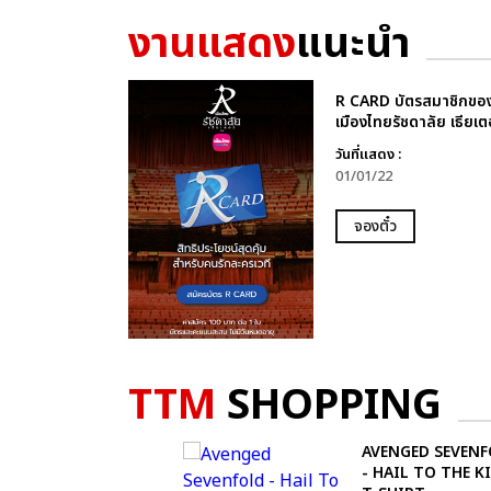
งานแสดง
แนะนำ
R CARD บัตรสมาชิกขอ
เมืองไทยรัชดาลัย เธียเต
วันที่แสดง :
01/01/22
จองตั๋ว
TTM
SHOPPING
AVENGED SEVEN
- HAIL TO THE K