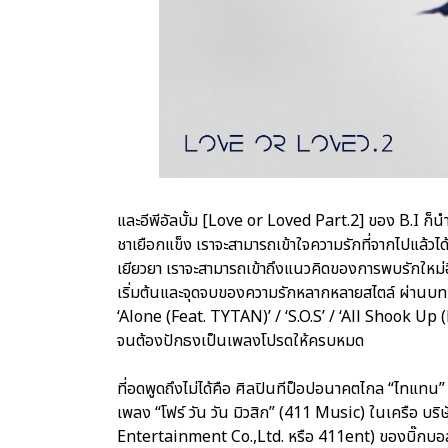
และอีพีอัลบั้ม [Love or Loved Part.2] ของ B.I ก็นำ
ชาเยือกแข็ง เราจะสามารถเข้าใจความรักที่จากไปแล้
เยียวยา เราจะสามารถเข้าถึงแนวคิดของการพบรักใหม่อี
เริ่มต้นและจุดจบของความรักหลากหลายสไตล์ ผ่านบทเพ
‘Alone (Feat. TYTAN)’ / ‘S.O.S’ / ‘All Shook Up
จนต้องปักธงเป็นเพลงโปรดให้ครบหมด
ที่อดพูดถึงไม่ได้คือ ศิลปินทีป็อปอนาคตไกล “ไทแ
เพลง “โฟร์ วัน วัน มิวสิก” (411 Music) ในเครือ บริ
Entertainment Co.,Ltd. หรือ 411ent) ของบิ๊กบอส ก