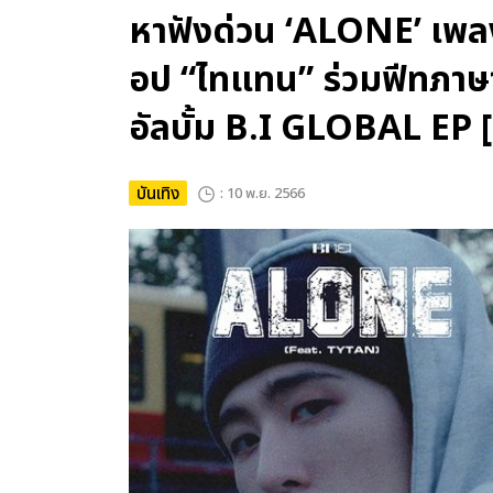
หาฟังด่วน ‘ALONE’ เพลงชั
อป “ไทแทน” ร่วมฟีทภา
อัลบั้ม B.I GLOBAL E
บันเทิง
: 10 พ.ย. 2566