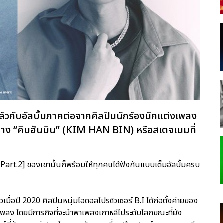
ล้วกับอัลบั้มภาคต่อจากศิลปินนักร้องนักแต่งเพลง
ย่าง “คิมฮันบิน” (KIM HAN BIN) หรือสเตจเนมที่
rt.2] ของเขานั้นก็พร้อมให้ทุกคนได้ฟังกันแบบเต็มอัลบั้มครบ
วเมื่อปี 2020 ศิลปินหนุ่มไอดอลโปรดิวเซอร์ B.I ได้ก่อตั้งค่ายของ
พลง โดยมีภารกิจที่จะนำพาเพลงเกาหลีไประดับโลกขณะที่ยัง