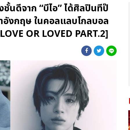
้นดีจาก “บีไอ” ได้ศิลปินทีป๊
ษาอังกฤษ ในคอลแลบโกลบอล
P [LOVE OR LOVED PART.2]