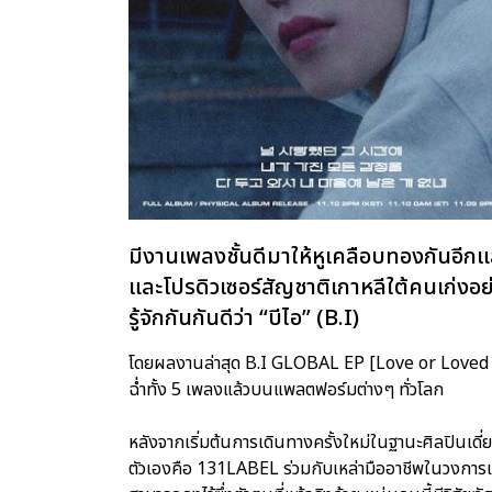
มีงานเพลงชั้นดีมาให้หูเคลือบทองกันอีกแ
และโปรดิวเซอร์สัญชาติเกาหลีใต้คนเก่งอ
รู้จักกันกันดีว่า “บีไอ” (B.I)
โดยผลงานล่าสุด B.I GLOBAL EP [Love or Loved Pa
ฉ่ำทั้ง 5 เพลงแล้วบนแพลตฟอร์มต่างๆ ทั่วโลก
หลังจากเริ่มต้นการเดินทางครั้งใหม่ในฐานะศิลปินเดี่ย
ตัวเองคือ 131LABEL ร่วมกับเหล่ามืออาชีพในวงการเ