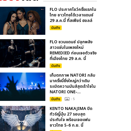
FLO ประกาศโชว์ครั้งแรกใน
ไทย ชาวไทยได้เวลาแดนซ์
29 ส.ค.นี้ ที่สเฟียร์ ฮอลล์
บันเทิง
FLO ชวนแดนซ์ ปลุกพลัง
สาวแซ่บในเพลงใหม่
REMEDIED ก่อนเจอตัวจริง
ที่เมืองไทย 29 ส.ค. นี้
บันเทิง
เก็บตกภาพ NATORI กลับ
มาครั้งนี้ยิ่งใหญ่กว่าเดิม
ระเบิดความมันส์สุดเร้าใจใน
NATORI ONE-...
บันเทิง
: 5
KENTO NAKAJIMA ปิด
ทัวร์ญี่ปุ่น 27 รอบสุด
ประทับใจ พร้อมเจอแฟน
ชาวไทย 5-6 ก.ย. นี้