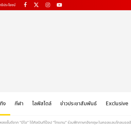
ทธิประโยชน์
เทิง
กีฬา
ไลฟ์สไตล์
ข่าวประชาสัมพันธ์
Exclusive
 เพลงชั้นดีจาก “บีไอ” ได้ศิลปินทีป๊อป “ไทแทน” ร่วมฟีทภาษาอังกฤษ ในคอลแลบโกลบอล