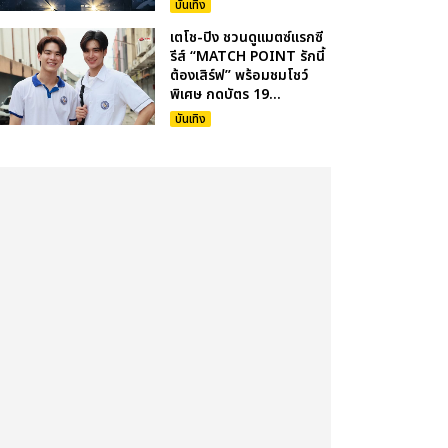
บันเทิง
เตโช-ปิง ชวนดูแมตซ์แรกซี
รีส์ “MATCH POINT รักนี้
ต้องเสิร์ฟ” พร้อมชมโชว์
พิเศษ กดบัตร 19...
บันเทิง