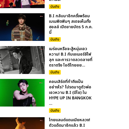
บันเทิง
B.I กลับมาอีกครั้งพร้อม
เบเนฟิตฟินๆ สเตจเห็นทั้ง
ฮอลล์ เปิดขายบัตร 5 ก.ค.
นี้
บันเทิง
เมร่อนหรือจะสู้หนุ่มเอว
หวาน! B.I กับเอเนอร์จีไฟ
ลุก และการวาดลวดลายที่
ตราตรึง ไอดีไทยอย...
บันเทิง
คอนเสิร์ตที่ทำถึงเป็น
อย่างไร? โปรดมาดูตัวพ่อ
เอวหวาน B.I (บีไอ) ใน
HYPE UP IN BANGKOK
...
บันเทิง
ไทยแลนด์แดนเมียหลวง!
ตัวแด๊ดมาอีกแล้ว B.I