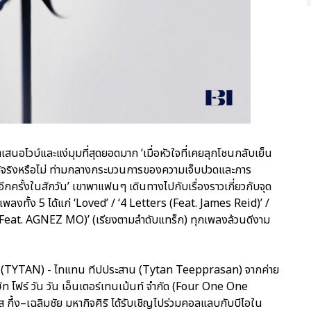
เสนอไวบ์และแง่มุมที่สุดยอดมาก ‘เมื่อหัวใจที่เคยลุกโชนกลับเย็น
วได้จริงหรือไม่ ท่ามกลางกระบวนการของความเจ็บปวดและการ
กครั้งในสักวัน’ เขาพาแฟนๆ เดินทางไปกับเรื่องราวเกี่ยวกับจุด
ลงทั้ง 5 ได้แก่ ‘Loved’ / ‘4 Letters (Feat. James Reid)’ /
 (Feat. AGNEZ MO)’ (เรียงตามลำดับแทร็ก) ทุกเพลงล้วนดีงาม
ทน” (TYTAN) - ไทแทน ทีปประสาน (Tytan Teepprasan) จากค่าย
ษัท โฟร์ วัน วัน เอ็นเตอร์เทนเม้นท์ จำกัด (Four One One
ึ้ง–เฉลิมชัย มหากิจศิริ ได้รับเชิญไปร่วมคอลแลบกับบีไอใน