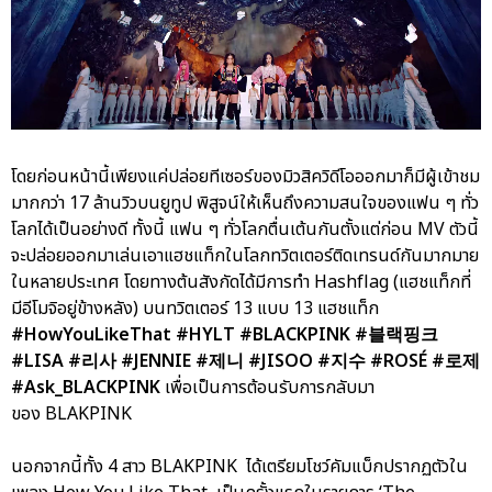
โดยก่อนหน้านี้เพียงแค่ปล่อยทีเซอร์ของมิวสิควิดีโอออกมาก็มีผู้เข้าชม
มากกว่า 17 ล้านวิวบนยูทูป พิสูจน์ให้เห็นถึงความสนใจของแฟน ๆ ทั่ว
โลกได้เป็นอย่างดี ทั้งนี้ แฟน ๆ ทั่วโลกตื่นเต้นกันตั้งแต่ก่อน MV ตัวนี้
จะปล่อยออกมาเล่นเอาแฮชแท็กในโลกทวิตเตอร์ติดเทรนด์กันมากมาย
ในหลายประเทศ โดยทางต้นสังกัดได้มีการทำ Hashflag (แฮชแท็กที่
มีอีโมจิอยู่ข้างหลัง) บนทวิตเตอร์ 13 แบบ 13 แฮชแท็ก
#HowYouLikeThat #HYLT #BLACKPINK #블랙핑크
#LISA #리사 #JENNIE #제니 #JISOO #지수 #ROSÉ #로제
#Ask_BLACKPINK
เพื่อเป็นการต้อนรับการกลับมา
ของ BLAKPINK
นอกจากนี้ทั้ง 4 สาว BLAKPINK ได้เตรียมโชว์คัมแบ็กปรากฏตัวใน