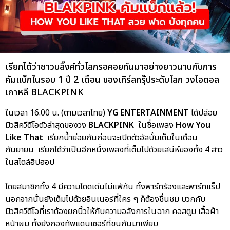
เรียกได้ว่าชาวบลิ๊งค์ทั่วโลกรอคอยกันมาอย่างยาวนานกับการ
คัมแบ็กในรอบ 1 ปี 2 เดือน ของเกิร์ลกรุ๊ประดับโลก วงไอดอล
เกาหลี BLACKPINK
ในเวลา 16.00 น. (ตามเวลาไทย)
YG ENTERTAINMENT
ได้ปล่อย
มิวสิควีดีโอตัวล่าสุดของวง
BLACKPINK
ในชื่อเพลง
How You
Like That
เรียกน้ำย่อยกันก่อนจะเปิดตัวอัลบั้มเต็มในเดือน
กันยายน เรียกได้ว่าเป็นอีกหนึ่งเพลงที่เต็มไปด้วยเสน่ห์ของทั้ง 4 สาว
ในสไตล์ฮิปฮอป
โดยสมาชิกทั้ง 4 มีความโดดเด่นไม่แพ้กัน ทั้งพาร์ทร้องและพาร์ทแร็ป
นอกจากนั้นยังเต็มไปด้วยอินเนอร์ที่ใคร ๆ ก็ต้องชื่นชม บวกกับ
มิวสิควีดีโอที่เราต้องยกนิ้วให้กับความอลังการในฉาก คอสตูม เสื้อผ้า
หน้าผม ทั้งยังกองทัพแดนเซอร์ที่ขนกันมาเพียบ