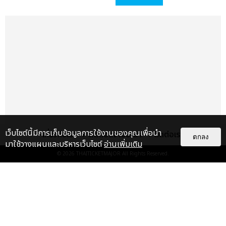
เว็บไซต์นี้มีการเก็บข้อมูลการใช้งานของคุณเพื่อนำ
เกี่ยวกับเรา
ติดต่อลงโฆษณา
ติดต่อเรา
ตกลง
มาใช้วางแผนและบริหารเว็บไซต์
อ่านเพิ่มเติม
© 2026
THAITICKETMAJOR
All Rights Reserved.
เรื่อง
แนะนำ
“GOALS” จาก LISA, ANITTA,
REMA ครองใจแฟนชาวไทย ขึ้นแท่น
อันดับ 1 ประเทศที่ฟังเพลงนี้มาก...
บันเทิง