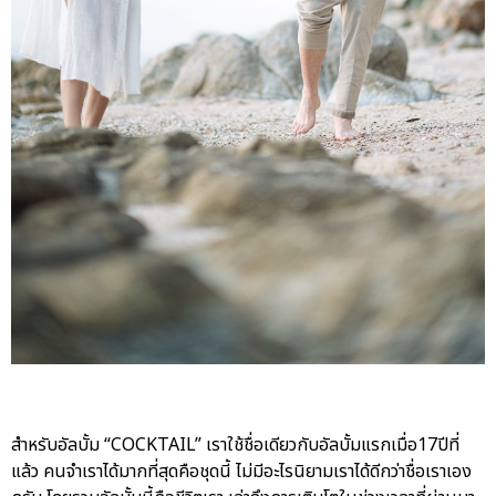
สำหรับอัลบั้ม “COCKTAIL” เราใช้ชื่อเดียวกับอัลบั้มแรกเมื่อ17ปีที่
แล้ว คนจำเราได้มากที่สุดคือชุดนี้ ไม่มีอะไรนิยามเราได้ดีกว่าชื่อเราเอง