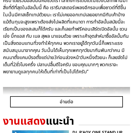
ครับ โดยรวมอัลบั้มนี้คือชีวิตเรา เล่าถึงการเติบโตในช่วงเวลาที่ผ่านมา
สิ่งที่ดีที่สุดในอัลบั้มนี้ คือ เรารีมาสเตอร์เพลงอีกรอบเพื่อซาวด์ที่ดีขึ้น
ในนั้นมีคาสเซ็ทเทปด้วยนะ เราไม่เคยออกเทปเลยอยากมีกับเค้าบ้าง
แม้ต้นทุนจะสูงเพราะต้องส่งไปผลิตที่แคนาดา การทำอัลบั้มสมัยนี้จะ
เรียกเป็นของสะสมก็ได้ครับ และก็เลยทำฟรีคอนเสิร์ตเปิดอัลบั้ม ชวน
เจ๋ง บิ๊กแอส กับ เบล สุพล มาแจมด้วย เพราะเค้าอุตส่าห์มาซื้ออัลบั้มกัน
เป็นสิ่งตอบแทนที่วงทำให้ทุกคน พวกเราอยู่ได้ทุกวันนี้ก็เพราะแรง
สนับสนุนมาจากคุณ วันนั้นได้เห็นทุกเพศทุกวัยมากันพันกว่าคน มี
คนมาตั้งแคมป์รอตั้งแต่บ่าย3ก่อนล่วงหน้าวันหนึ่งด้วยนะ ก็เลยจัดไป
เต็มที่2ชั่วโมงครึ่ง ปลาบปลื้มดีใจครับ ขอบคุณมากๆ พวกเราจะ
พยายามดูแลทุกคนให้เต็มที่เท่าที่เป็นไปได้ครับ”
อ่านต่อ
งานแสดง
แนะนำ
DJ. P'AOY ONE STAND UP