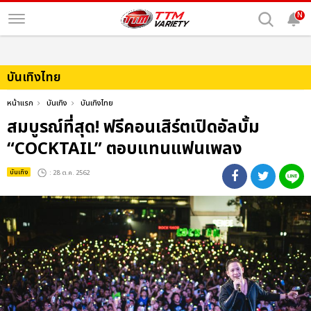
N
บันเทิงไทย
หน้าแรก
บันเทิง
บันเทิงไทย
สมบูรณ์ที่สุด! ฟรีคอนเสิร์ตเปิดอัลบั้ม
“COCKTAIL” ตอบแทนแฟนเพลง
บันเทิง
: 28 ต.ค. 2562