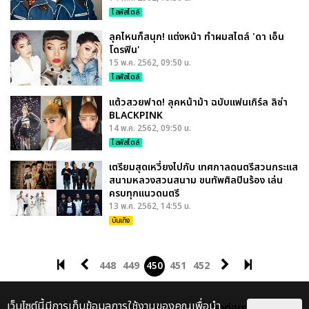
ไลฟ์สไตล์
ลุคไหนก็สนุก! แต่งหน้า ทำผมสไตล์ 'ดา เอ็น
โดรฟิน'
15 พ.ค. 2562, 09:50 น.
ไลฟ์สไตล์
แต้วสวยฟาด! ลุคหน้าม้า ฉบับแฟนเกิร์ล ลิซ่า
BLACKPINK
14 พ.ค. 2562, 09:50 น.
ไลฟ์สไตล์
เตรียมสุดเหวี่ยงไปกับ เทศกาลดนตรีสวนกระแส
สนามหลวงสวนสนาม ขนทัพศิลปินร้อง เล่น
ครบทุกแนวดนตรี
13 พ.ค. 2562, 14:55 น.
บันเทิง
448
449
450
451
452
เว็บไซต์นี้มีการเก็บข้อมูลการใช้งานของคุณเพื่อนำ
เกี่ยวกับเรา
ติดต่อลงโฆษณา
ติดต่อเรา