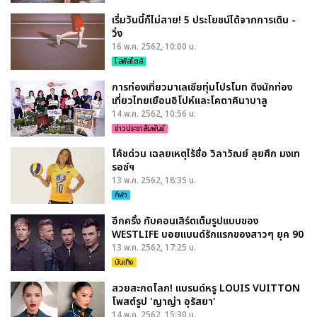
เริ่มวันนี้ก็ไม่สาย! 5 ประโยชน์ได้จากการเดิน -
วิ่ง
16 พ.ค. 2562, 10:00 น.
ไลฟ์สไตล์
การท่องเที่ยวมาเลเซียทุ่มโปรโมท ดึงนักท่อง
เที่ยวไทยเยือนอิโปห์และโคตาคินาบาลู
14 พ.ค. 2562, 10:56 น.
ข่าวประชาสัมพันธ์
โค้ชด่วน เฉลยเหตุไร้ชื่อ วิลาวัณย์ ลุยศึก มงเท
รอซ์ฯ
13 พ.ค. 2562, 18:35 น.
กีฬา
อีกครั้ง กับคอนเสิร์ตเต็มรูปแบบของ
WESTLIFE บอยแบนด์รักแรกของสาวๆ ยุค 90
13 พ.ค. 2562, 17:25 น.
บันเทิง
สวยสะกดโลก! แบรนด์หรู LOUIS VUITTON
โพสต์รูป 'ญาญ่า อุรัสยา'
14 พ.ค. 2562, 15:30 น.